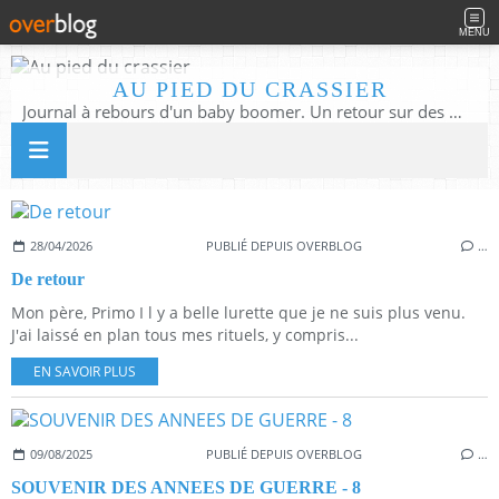
MENU
AU PIED DU CRASSIER
Journal à rebours d'un baby boomer. Un retour sur des moments d'enfance ou d'adolescence à partir des murmures du quotidien
28/04/2026
PUBLIÉ DEPUIS OVERBLOG
…
De retour
Mon père, Primo I l y a belle lurette que je ne suis plus venu.
J'ai laissé en plan tous mes rituels, y compris...
EN SAVOIR PLUS
09/08/2025
PUBLIÉ DEPUIS OVERBLOG
…
SOUVENIR DES ANNEES DE GUERRE - 8