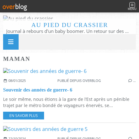
MENU
AU PIED DU CRASSIER
Journal à rebours d'un baby boomer. Un retour sur des moments d'enfance ou d'adolescence à partir des murmures du quotidien
MAMAN
08/01/2025
PUBLIÉ DEPUIS OVERBLOG
…
Souvenir des années de guerre- 6
Le soir même, nous étions à la gare de l’Est après un pénible
trajet par le métro bondé de voyageurs énervés, se...
EN SAVOIR PLUS
22/10/2024
PUBLIÉ DEPUIS OVERBLOG
…