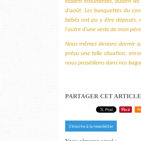
étaient étouffantes, autant les 
d'août. Les banquettes du comp
bébés ont pu y être déposés, 
l'autre d'une veste de mon père
Nous-mêmes devions dormir sur
prévu une telle situation, enr
nous possédions dans nos bagage
PARTAGER CET ARTICL
R
S'inscrire à la newsletter