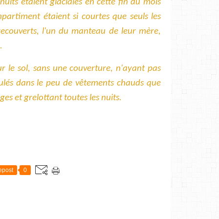
nuits étaient glaciales en cette fin du mois
artiment étaient si courtes que seuls les
recouverts, l'un du manteau de leur mère,
.
 le sol, sans une couverture, n'ayant pas
oulés dans le peu de vêtements chauds que
s et grelottant toutes les nuits.
E
epost
0