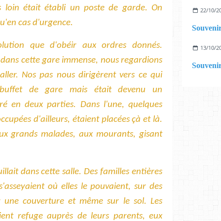
 loin était établi un poste de garde. On
22/10/2
 qu'en cas d'urgence.
Souvenir
solution que d'obéir aux ordres donnés.
13/10/2
 dans cette gare immense, nous regardions
Souvenir
ller. Nos pas nous dirigèrent vers ce qui
 buffet de gare mais était devenu un
é en deux parties. Dans l'une, quelques
occupées d'ailleurs, étaient placées çà et là.
 aux grands malades, aux mourants, gisant
illait dans cette salle. Des familles entières
'asseyaient où elles le pouvaient, sur des
ur une couverture et même sur le sol. Les
ient refuge auprès de leurs parents, eux