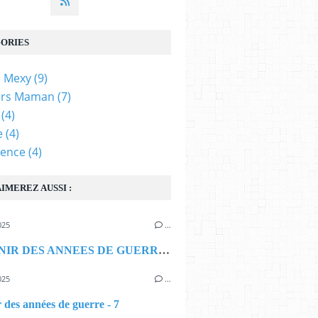
ORIES
e Mexy
(9)
irs Maman
(7)
(4)
e
(4)
cence
(4)
IMEREZ AUSSI :
025
…
SOUVENIR DES ANNEES DE GUERRE - 8
025
…
 des années de guerre - 7