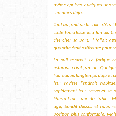
même épuisés, quelques-uns séj
semaines déjà.
Tout au fond de la salle, c'étai
cette foule lasse et affamée. C
chercher sa part. Il fallait a
quantité était suffisante pour sa
La nuit tombait. La fatigue 
estomac criait famine. Quelque
lieu depuis longtemps déjà et 
leur ravisse l'endroit habitue
rapidement leur repas et se hâ
libérant ainsi une des tables. 
âge, bondit dessus et nous r
position plus confortable. Mais,