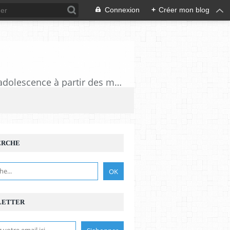
Connexion
+
Créer mon blog
Journal à rebours d'un baby boomer. Un retour sur des moments d'enfance ou d'adolescence à partir des murmures du quotidien
ERCHE
LETTER