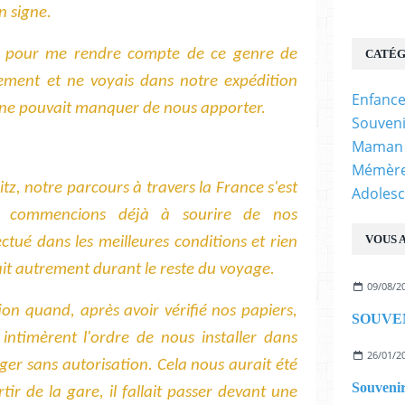
n signe.
e pour me rendre compte de ce genre de
CATÉG
llement et ne voyais dans notre expédition
Enfanc
e ne pouvait manquer de nous apporter.
Souven
Maman
Mémèr
itz, notre parcours à travers la France s'est
Adoles
us commencions déjà à sourire de nos
VOUS A
ectué dans les meilleures conditions et rien
rait autrement durant le reste du voyage.
09/08/2
ion quand, après avoir vérifié nos papiers,
intimèrent l'ordre de nous installer dans
26/01/2
ger sans autorisation. Cela nous aurait été
Souvenir
ortir de la gare, il fallait passer devant une