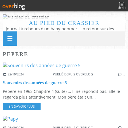
MENU
AU PIED DU CRASSIER
Journal à rebours d'un baby boomer. Un retour sur des moments d'enfance ou d'adolescence à partir des murmures du quotidien
PEPERE
22/10/2024
PUBLIÉ DEPUIS OVERBLOG
…
Souvenirs des années de guerre 5
Pépère en 1963 Chapitre 4 (suite) ... Il ne répondit pas. Elle le
regarda plus attentivement. Mon père était un...
EN SAVOIR PLUS
03/09/2024
PUBLIÉ DEPUIS OVERBLOG
…