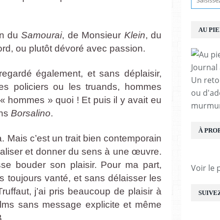
AU PI
on du
Samourai
, de Monsieur
Klein
, du
bord, ou plutôt dévoré avec passion.
Journal
regardé également, et sans déplaisir,
Un reto
les policiers ou les truands, hommes
ou d'ad
« hommes » quoi ! Et puis il y avait eu
murmur
ans
Borsalino
.
À PRO
la. Mais c’est un trait bien contemporain
tualiser et donner du sens à une œuvre.
sse bouder son plaisir. Pour ma part,
Voir le 
 toujours vanté, et sans délaisser les
uffaut, j’ai pris beaucoup de plaisir à
SUIVE
films sans message explicite et même
B.