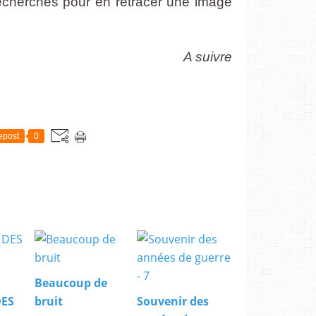
recherches pour en retracer une image
A suivre
E
epost
0
Beaucoup de
DES
bruit
Souvenir des