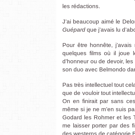
les rédactions.
J’ai beaucoup aimé le Del
Guépard
que j’avais lu d’a
Pour être honnête, j’avais 
quelques films où il joue 
d’honneur ou de devoir, les 
son duo avec Belmondo d
Pas très intellectuel tout ce
que de vouloir tout intellec
On en finirait par sans ce
même si je ne m’en suis pas
Godard les Rohmer et les Tr
me laisser porter par des 
des westerns de catégorie 