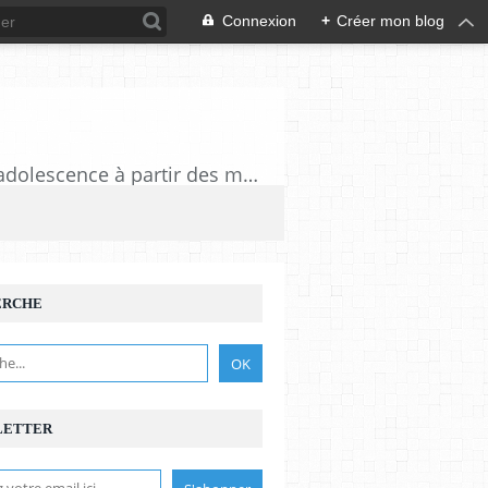
Connexion
+
Créer mon blog
Journal à rebours d'un baby boomer. Un retour sur des moments d'enfance ou d'adolescence à partir des murmures du quotidien
ERCHE
LETTER