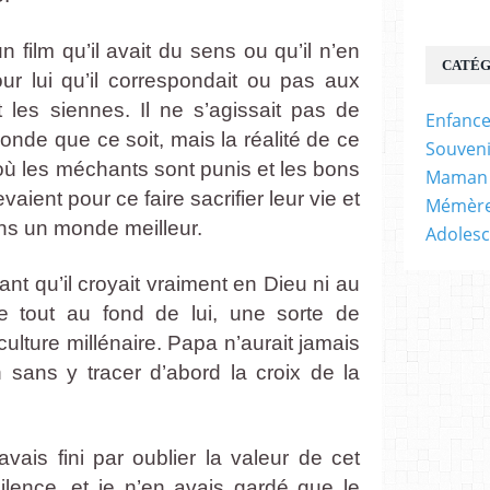
 film qu’il avait du sens ou qu’il n’en
CATÉG
pour lui qu’il correspondait ou pas aux
 les siennes. Il ne s’agissait pas de
Enfanc
onde que ce soit, mais la réalité de ce
Souven
 où les méchants sont punis et les bons
Maman
ient pour ce faire sacrifier leur vie et
Mémèr
ns un monde meilleur.
Adoles
ant qu’il croyait vraiment en Dieu ni au
pie tout au fond de lui, une sorte de
culture millénaire. Papa n’aurait jamais
sans y tracer d’abord la croix de la
avais fini par oublier la valeur de cet
silence, et je n’en avais gardé que le