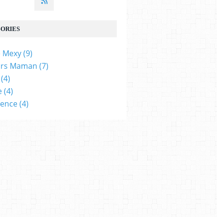
ORIES
e Mexy
(9)
irs Maman
(7)
(4)
e
(4)
cence
(4)